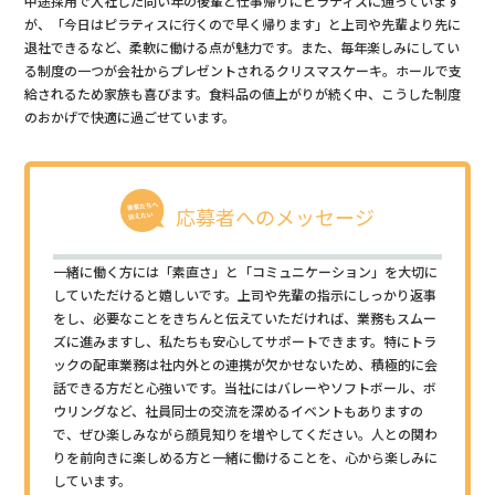
中途採用で入社した同い年の後輩と仕事帰りにピラティスに通っています
が、「今日はピラティスに行くので早く帰ります」と上司や先輩より先に
退社できるなど、柔軟に働ける点が魅力です。また、毎年楽しみにしてい
る制度の一つが会社からプレゼントされるクリスマスケーキ。ホールで支
給されるため家族も喜びます。食料品の値上がりが続く中、こうした制度
のおかげで快適に過ごせています。
応募者へのメッセージ
一緒に働く方には「素直さ」と「コミュニケーション」を大切に
していただけると嬉しいです。上司や先輩の指示にしっかり返事
をし、必要なことをきちんと伝えていただければ、業務もスムー
ズに進みますし、私たちも安心してサポートできます。特にトラ
ックの配車業務は社内外との連携が欠かせないため、積極的に会
話できる方だと心強いです。当社にはバレーやソフトボール、ボ
ウリングなど、社員同士の交流を深めるイベントもありますの
で、ぜひ楽しみながら顔見知りを増やしてください。人との関わ
りを前向きに楽しめる方と一緒に働けることを、心から楽しみに
しています。