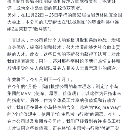
模具制作领域的技能提高和传承方面获得赞誉，深受好
评，成为全小岛集团的第12位获奖者。
另外，在11月22日～25日举行的第62届技能奥林匹克全国
大会上，本公司的志贺瞬太在“机械制图”的职业种类中连
续2届荣获了“敢斗奖”。
一直以来，本公司通过个人的积极进取和果敢挑战，增强
自身优势，提高技能和技术，努力培养能够为社会做出贡
献的人才。此次，这些日常的不断努力获得了认可，对此
我们深表谢意，同时，还对那些平时给予我们热情支持和
殷切指导的先人前辈以及各方相关人士表示衷心的感谢。
年关将至，今年只剩下一个月了。
在今年的4月份，我们根据公司的基本理念，制定了小岛
集团的MVV（使命、愿景、价值观），以此作为开拓未来
的指南针。另外，作为全体员工共享的价值观和行动方
针，我们还在带有小岛特色的含义、总称为“Kojima Way”
的7个价值观中，使用了“自主思考与行动”的词语。今年，
在本公司以及集团各公司内，我们已经看到有许多员工都
非常认同这些价值观，正在将“自主思考与行动”付诸于实