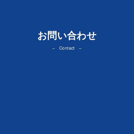
お問い合わせ
Contact