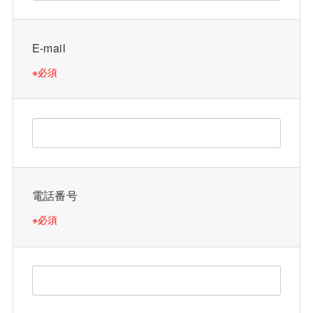
E-mail
※必須
電話番号
※必須