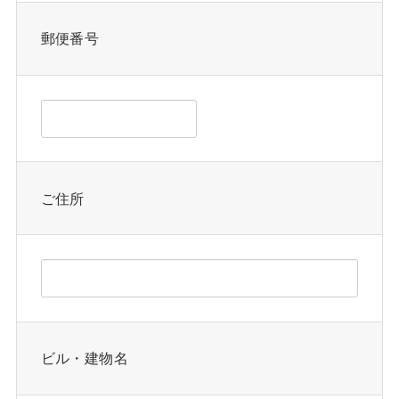
郵便番号
ご住所
ビル・建物名