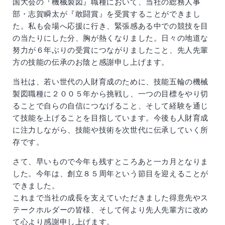
国大会の『機械製図』職種において、当社の総務人事
部・志賀瞬太が『敢闘賞』を受賞することができまし
た。私も会場へ応援に行き、緊張感ある中での競技を目
の当たりにした分、胸が熱くなりました。日々の地道な
努力が６年ぶりの受賞につながりましたこと、先人先輩
方の技能の伝承のお陰と感謝申し上げます。
当社は、若い世代の人財育成のために、技能五輪の機械
製図職種に２００５年から挑戦し、一つの目標をやり切
ることで自らの自信につなげること、そして経験を通じ
て技能を上げることを目指しています。今後も人財育成
に注力しながら、技能や技術を次世代に伝承していく所
存です。
さて、早いもので今年も残すところあと一カ月となりま
した。今年は、創立８５周年という節目を迎えることが
できました。
これまで当社の成長を支えていただきました得意先やス
テークホルダーの皆様、そして何より先人先輩方に改め
て心より感謝申し上げます。