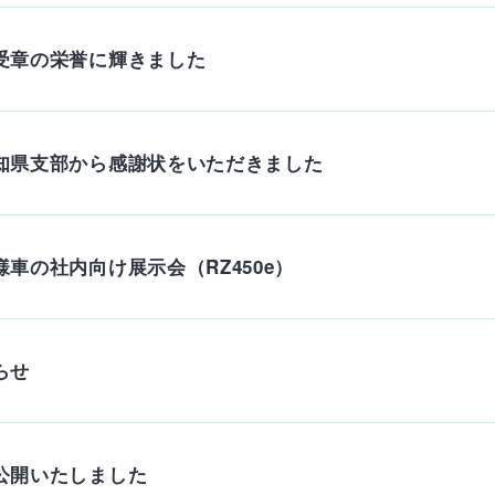
革
ア
受章の栄誉に輝きました
ク
セ
ス
主
要
加
知県支部から感謝状をいただきました
工
設
備
一
覧
車の社内向け展示会（RZ450e）
安
全
へ
の
取
らせ
り
組
み
View More
公開いたしました