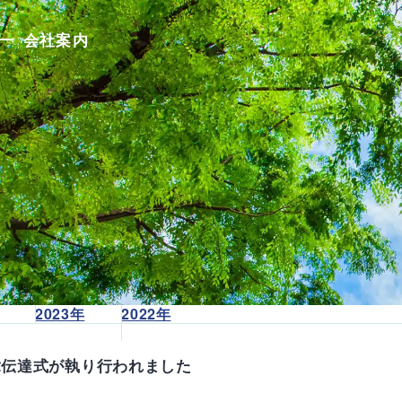
会社案内
Company
会社案内
会
社
案
内
T
O
P
テ
ク
ノ
ハ
マ
ら
し
2023年
2022年
さ
会
社
章伝達式が執り行われました
概
要
沿