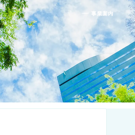
事業案内
Busi
事業案内
Llikeness
テクノハマらしさ