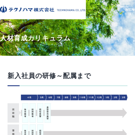
MEN
U
人材育成カリキュラム
会社案内
Company
事業案内
Business
会社案内
サステナビリティ
新入社員の研修～配属まで
事業案内
採用情報
View More
Recruit
会社案内TOP
テクノハマらしさ
View More
会社概要
沿革
事業案内TOP
金型ができるまで
採用情報
お知らせ
プライバシーポリシー
免責事項
アクセス
主要加工設備一覧
樹脂金型
設備製作
View More
安全への取り組み
採用情報TOP
新卒採用
Proc
Resi
Equi
キャリア採用
カムバック採用
Llikeness
ess
n
pme
人材育成カリキュラム
福利厚生
メールフォームはこちら
テクノハマらしさ
nt
金型
樹脂
設備
Grad
Care
Com
がで
金型
採用エントリー
uate
er
ebac
製作