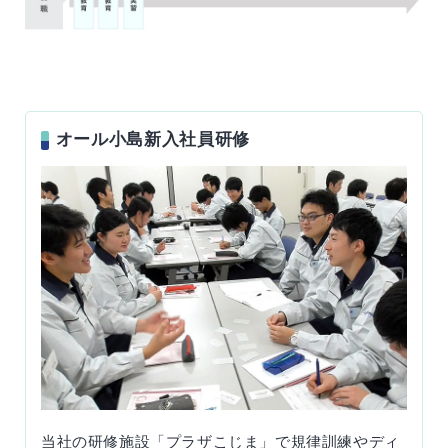
きる
k
新卒
キャ
まで
カム
採用
リア
バッ
採用
Powered by
Translate
ク採
用
オール小島新入社員研修
当社の研修施設「プラザこじま」で規律訓練やディ