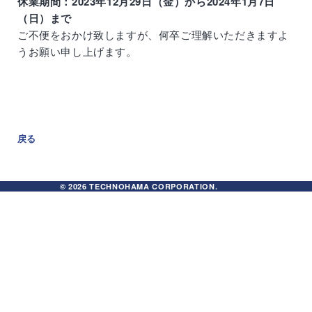
きる
休業期間：2023年12月29日（金）から2024年1月7日
k
新卒
キャ
まで
（日）まで
カム
採用
リア
ご不便をおかけ致しますが、何卒ご理解いただきますよ
バッ
採用
うお願い申し上げます。
ク採
用
戻る
© 2026 TECHNOHAMA CORPORATION.