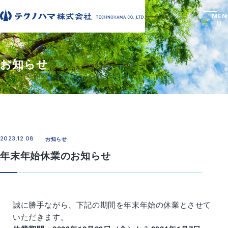
MEN
U
お知らせ
会社案内
Company
事業案内
Business
会社案内
サステナビリティ
事業案内
採用情報
View More
Recruit
2023.12.08
お知らせ
会社案内TOP
テクノハマらしさ
View More
会社概要
沿革
事業案内TOP
金型ができるまで
採用情報
年末年始休業のお知らせ
お知らせ
プライバシーポリシー
免責事項
アクセス
主要加工設備一覧
樹脂金型
設備製作
View More
安全への取り組み
採用情報TOP
新卒採用
Proc
Resi
Equi
キャリア採用
カムバック採用
Llikeness
ess
n
pme
人材育成カリキュラム
福利厚生
メールフォームはこちら
テクノハマらしさ
nt
金型
樹脂
誠に勝手ながら、下記の期間を年末年始の休業とさせて
設備
Grad
Care
Com
がで
金型
いただきます。
採用エントリー
uate
er
ebac
製作